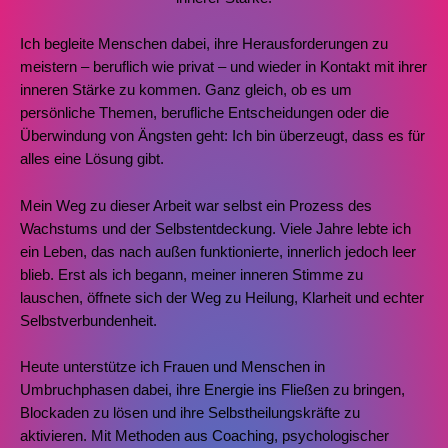
Ich begleite Menschen dabei, ihre Herausforderungen zu
meistern – beruflich wie privat – und wieder in Kontakt mit ihrer
inneren Stärke zu kommen. Ganz gleich, ob es um
persönliche Themen, berufliche Entscheidungen oder die
Überwindung von Ängsten geht: Ich bin überzeugt, dass es für
alles eine Lösung gibt.
Mein Weg zu dieser Arbeit war selbst ein Prozess des
Wachstums und der Selbstentdeckung. Viele Jahre lebte ich
ein Leben, das nach außen funktionierte, innerlich jedoch leer
blieb. Erst als ich begann, meiner inneren Stimme zu
lauschen, öffnete sich der Weg zu Heilung, Klarheit und echter
Selbstverbundenheit.
Heute unterstütze ich Frauen und Menschen in
Umbruchphasen dabei, ihre Energie ins Fließen zu bringen,
Blockaden zu lösen und ihre Selbstheilungskräfte zu
aktivieren. Mit Methoden aus Coaching, psychologischer