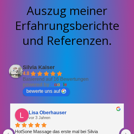
Auszug meiner
Erfahrungsberichte
und Referenzen.
Silvia Kaiser
4.8
Basierend auf 16 Bewertungen
powered by
G
o
o
g
l
e
bewerte uns auf
Lisa Oberhauser
vor 3 Jahren
HotSone Massage das erste mal bei Silvia 