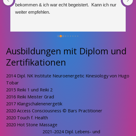
 
bekommen & ich war echt begeistert.  Kann ich nur 
weiter empfehlen.
Ausbildungen mit Diplom und
Zertifikationen
2014 Dipl. NK Institute Neuroenergetic Kinesiology von Hugo
Tobar
2015 Reiki 1 und Reiki 2
2016 Reiki Meister Grad
2017 Klangschalenenergetik
2020 Access Consciousness © Bars Practitioner
2020 Touch f. Health
2020 Hot Stone Massage
2021-2024 Dipl. Lebens- und