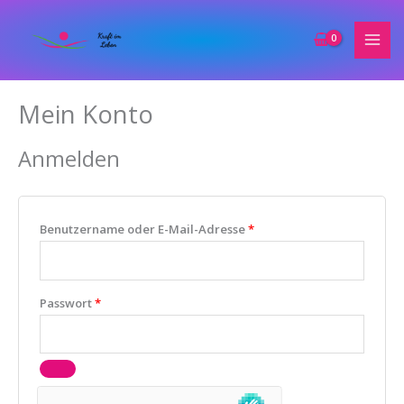
Zum
Inhalt
springen
Mein Konto
Erforderlich
Erforderlich
Erforderlich
Anmelden
Benutzername oder E-Mail-Adresse
*
Passwort
*