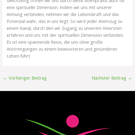
Gleichzeitig öffnen wir uns durch diese Atempraxis auch für
eine spirituelle Dimension. Indem wir uns mit unserer
Atmung verbinden, nehmen wir die Lebenskraft und das
Potenzial wahr, das in uns liegt. So wird jeder Atemzug zu
einem Kanal, durch den wir Zugang zu unserem Innersten
erfahren und uns mit der spirituellen Dimension verbinden.
Es ist eine spannende Reise, die uns ohne große
Anstrengungen zu einem bewussteren und gesünderen
Leben führt.
←
Vorheriger Beitrag
Nächster Beitrag
→